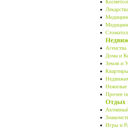
Косметоло
Лекарства
Медицинс
Медицинс
Стоматол
Недвиж
Агенства 
Дома и К
Земля и У
Квартиры
Недвижим
Нежилые 
Прочее по
Отдых 
Активный
Знакомст
Игры и Р