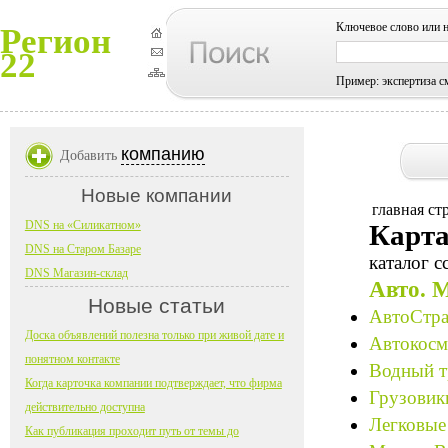
Ключевое слово или 
Регион
22
Пример: экспертиза с
компанию
Добавить
Новые компании
главная ст
DNS на «Силикатном»
Карта
DNS на Старом Базаре
каталог с
DNS Магазин-склад
Авто. 
Новые статьи
АвтоСтра
Доска объявлений полезна только при живой дате и
Автокосме
понятном контакте
Водный т
Когда карточка компании подтверждает, что фирма
Грузовик
действительно доступна
Легковые
Как публикация проходит путь от темы до