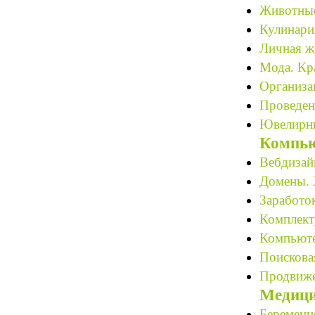
Животные 
Кулинари
Личная ж
Мода. Кра
Организац
Проведен
Ювелирны
Компью
Вебдизайн
Домены. 
Заработок
Комплект
Компьюте
Поискова
Продвиже
Медици
Беременн