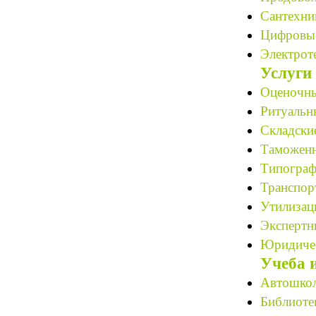
Сантехни
Цифровые
Электрот
Услуги
Оценочны
Ритуальн
Складские
Таможенн
Типограф
Транспор
Утилизац
Экспертн
Юридичес
Учеба 
Автошкол
Библиотек