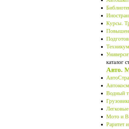
Библиотек
Иностран
Курсы. Т
Повышени
Подготов
Техникум
Университ
каталог с
Авто. 
АвтоСтра
Автокосме
Водный т
Грузовик
Легковые
Мото и В
Раритет и