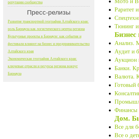
Мото и В
репутации сообщества
Раритет и
Пресс-релизы
Спецтехн
Развитие транспортной географии Алтайского края:
Тюнинг и
роль Барнаула как логистического центра региона
Бизнес
Культурные проекты в Барнауле: как события и
Анализ. М
фестивали влияют на бизнес и предпринимательство
Аудит и б
Алтайского края
Экономическая география Алтайского края:
Аукцион 
ключевые отрасли и ресурсы региона вокруг
Банки. К
Барнаула
Валюта. 
Готовый 
Консалтин
Промышле
Финансы 
Дом. Б
Все для 
Все о дет