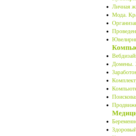
Личная ж
Мода. Кра
Организац
Проведен
Ювелирны
Компью
Вебдизайн
Домены. 
Заработок
Комплект
Компьюте
Поискова
Продвиже
Медици
Беременн
Здоровый