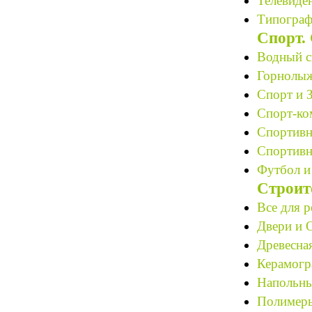
Телевиден
Типограф
Спорт.
Водный с
Горнолыж
Спорт и 
Спорт-ко
Спортивн
Спортивн
Футбол и
Строит
Все для р
Двери и О
Древесная
Керамогр
Напольны
Полимеры