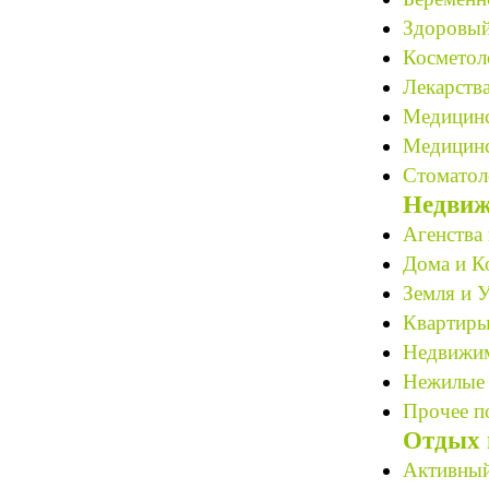
Здоровый
Косметоло
Лекарства
Медицинс
Медицинс
Стоматол
Недвиж
Агенства 
Дома и К
Земля и У
Квартиры
Недвижим
Нежилые 
Прочее по
Отдых 
Активный