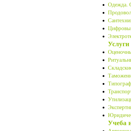
Одежда. 
Продовол
Сантехни
Цифровые
Электрот
Услуги
Оценочны
Ритуальн
Складские
Таможенн
Типограф
Транспор
Утилизац
Экспертн
Юридичес
Учеба 
Автошкол