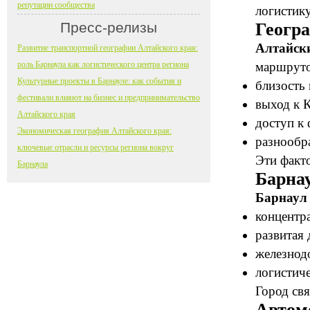
репутации сообщества
логистик
Пресс-релизы
Геогр
Алтайск
Развитие транспортной географии Алтайского края:
роль Барнаула как логистического центра региона
маршруто
Культурные проекты в Барнауле: как события и
близость
фестивали влияют на бизнес и предпринимательство
выход к К
Алтайского края
доступ к
Экономическая география Алтайского края:
разнообр
ключевые отрасли и ресурсы региона вокруг
Эти факт
Барнаула
Барна
Барнаул
концентр
развитая 
железнод
логистиче
Город св
Автом