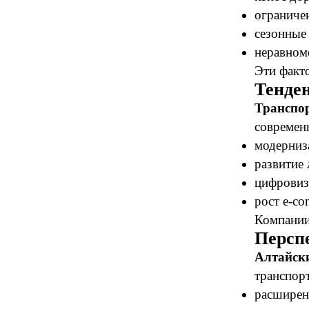
ограниче
сезонные
неравном
Эти факт
Тенде
Транспор
современ
модерниз
развитие 
цифровиз
рост e-co
Компании
Персп
Алтайск
транспор
расширен