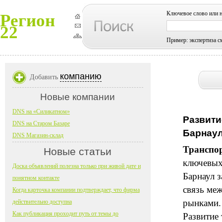
Ключевое слово или 
Регион
22
Пример: экспертиза с
компанию
Добавить
Новые компании
DNS на «Силикатном»
Развити
DNS на Старом Базаре
Барнаул
DNS Магазин-склад
Транспор
Новые статьи
ключевых
Доска объявлений полезна только при живой дате и
Барнаул з
понятном контакте
связь ме
Когда карточка компании подтверждает, что фирма
рынками.
действительно доступна
Как публикация проходит путь от темы до
Развитие