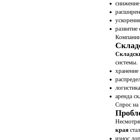
снижение
расширен
ускорение
развитие 
Компании
Склад
Складск
системы.
хранение 
распредел
логистика
аренда с
Спрос на 
Пробл
Несмотря
края
стал
износ дор