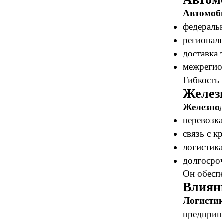
Автомоб
федераль
регионал
доставка 
межрегио
Гибкость 
Желез
Железно
перевозк
связь с 
логистика
долгосро
Он обеспе
Влияни
Логистик
предприн