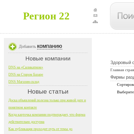
Регион 22
компанию
Добавить
Новые компании
Здоровый о
DNS на «Силикатном»
Главная стра
DNS на Старом Базаре
Фирмы раз
DNS Магазин-склад
Сортиров
Новые статьи
Выберите
Доска объявлений полезна только при живой дате и
понятном контакте
Когда карточка компании подтверждает, что фирма
действительно доступна
Как публикация проходит путь от темы до