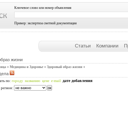
Ключевое слово или номер объявления
Пример: экспертиза сметной документации
Статьи
Компании
П
браз жизни
ница
Медицина и Здоровье
Здоровый образ жизни
дела
дате добавления
ать по:
городу
названию
цене
e-mail
 регион: