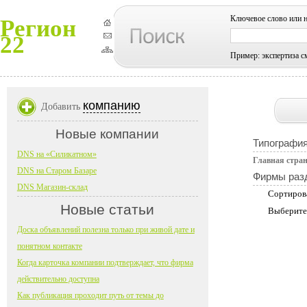
Ключевое слово или 
Регион
22
Пример: экспертиза с
компанию
Добавить
Новые компании
Типографи
DNS на «Силикатном»
Главная стра
DNS на Старом Базаре
Фирмы раз
DNS Магазин-склад
Сортиров
Новые статьи
Выберите
Доска объявлений полезна только при живой дате и
понятном контакте
Когда карточка компании подтверждает, что фирма
действительно доступна
Как публикация проходит путь от темы до