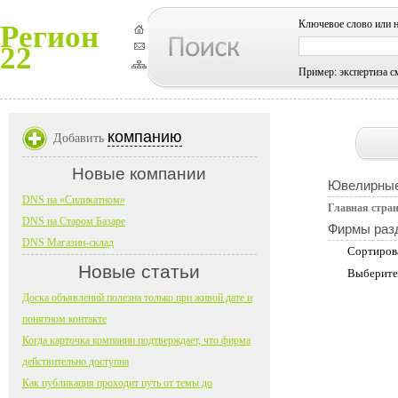
Ключевое слово или 
Регион
22
Пример: экспертиза с
компанию
Добавить
Новые компании
Ювелирные
DNS на «Силикатном»
Главная стра
DNS на Старом Базаре
Фирмы раз
DNS Магазин-склад
Сортиров
Новые статьи
Выберите
Доска объявлений полезна только при живой дате и
понятном контакте
Когда карточка компании подтверждает, что фирма
действительно доступна
Как публикация проходит путь от темы до